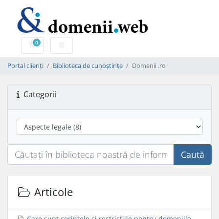
0
Coș de cumpărături
Portal clienți
Biblioteca de cunoștințe
Domenii .ro
Categorii
Caută
Articole
Care sunt cerințele și restricțiile pentru domeniile