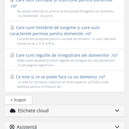
.ro?
Nu există restricții cu privire la cine poate înregistra un domeniu
.ro. Domeniile .ro pot fi...
Care sunt limitările de lungime și care sunt
caracterele permise pentru domeniile .ro?
Caracterele acceptate pentru numele de domenii .ro sunt cele alfa-
numerice (a-z, A-Z, 0-9) și...
Care sunt regulile de înregistrare ale domeniilor .ro?
Aflați toate detaliile privind regulile de înregistrare ale domeniilor
.ro pe pagina registrului...
Ce este și ce se poate face cu un domeniu .ro?
.ro este un domeniu național de nivel superior (ccTLD) și este
destinat pentru a fi folosit de...
« înapoi
Etichete cloud
Asistență