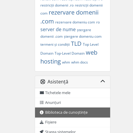
restricții domenii .ro
restricții domenii
rezervare domenii
com
.com
rezervare domeniu com
ro
server de nume
ștergere
domenii .com
ștergere domeniu com
TLD
termeni și condiții
Top Level
web
Domain
Top-Level Domain
hosting
whm
whm docs
Asistență
Tichetele mele
Anunțuri
Biblioteca de cunoștințe
Fișiere
Starea sistemelor