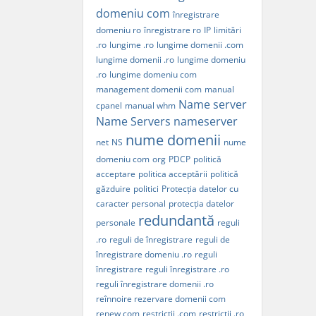
domeniu com
înregistrare
domeniu ro
înregistrare ro
IP
limitări
.ro
lungime .ro
lungime domenii .com
lungime domenii .ro
lungime domeniu
.ro
lungime domeniu com
management domenii com
manual
Name server
cpanel
manual whm
Name Servers
nameserver
nume domenii
net
NS
nume
domeniu com
org
PDCP
politică
acceptare
politica acceptării
politică
găzduire
politici
Protecția datelor cu
caracter personal
protecția datelor
redundantă
personale
reguli
.ro
reguli de înregistrare
reguli de
înregistrare domeniu .ro
reguli
înregistrare
reguli înregistrare .ro
reguli înregistrare domenii .ro
reînnoire rezervare domenii com
renew com
restricții .com
restricții .ro