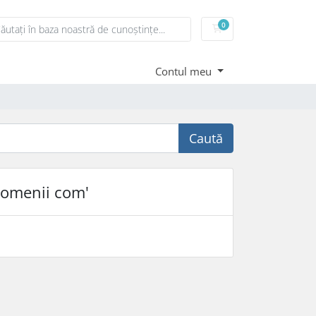
0
Coș de cumpărături
Contul meu
Caută
domenii com'