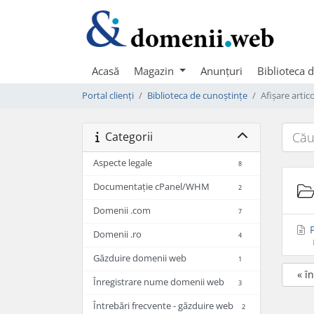
Acasă
Magazin
Anunțuri
Biblioteca 
Portal clienți
Biblioteca de cunoștințe
Afișare arti
Categorii
Aspecte legale
8
Documentație cPanel/WHM
2
Domenii .com
7
P
Domenii .ro
4
Găzduire domenii web
1
« î
Înregistrare nume domenii web
3
Întrebări frecvente - găzduire web
2