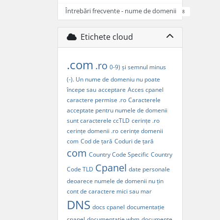
Întrebări frecvente - nume de domenii
8
Etichete cloud
.com
.ro
0-9) și semnul minus
(-). Un nume de domeniu nu poate
începe sau
acceptare
Acces cpanel
caractere permise .ro
Caracterele
acceptate pentru numele de domenii
sunt caracterele
ccTLD
cerințe .ro
cerințe domenii .ro
cerințe domenii
com
Cod de țară
Coduri de țară
com
Country Code Specific
Country
Cpanel
Code TLD
date personale
deoarece numele de domenii nu țin
cont de caractere mici sau mar
DNS
docs cpanel
documentație
cpanel
documentație whm
documente