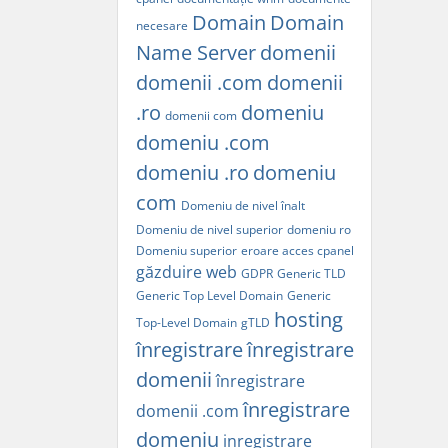
Domain
Domain
necesare
Name Server
domenii
domenii .com
domenii
.ro
domeniu
domenii com
domeniu .com
domeniu .ro
domeniu
com
Domeniu de nivel înalt
Domeniu de nivel superior
domeniu ro
Domeniu superior
eroare acces cpanel
găzduire web
GDPR
Generic TLD
Generic Top Level Domain
Generic
hosting
Top-Level Domain
gTLD
înregistrare
înregistrare
domenii
înregistrare
înregistrare
domenii .com
domeniu
inregistrare