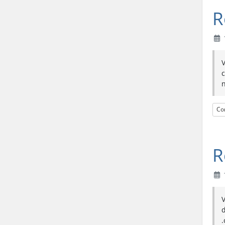
R
V
c
n
Con
R
d
.