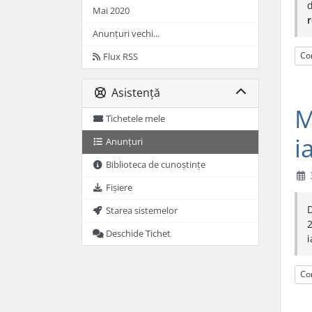
Mai 2020
Anunțuri vechi...
Con
Flux RSS
Asistență
M
Tichetele mele
i
Anunțuri
Biblioteca de cunoștințe
Fișiere
D
Starea sistemelor
2
Deschide Tichet
i
Con