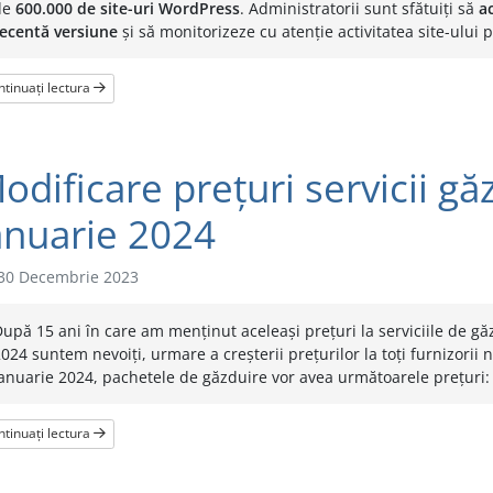
de
600.000 de site-uri WordPress
. Administratorii sunt sfătuiți să
a
recentă versiune
și să monitorizeze cu atenție activitatea site-ului 
tinuați lectura
odificare prețuri servicii gă
anuarie 2024
30 Decembrie 2023
upă 15 ani în care am menținut aceleași prețuri la serviciile de g
024 suntem nevoiți, urmare a creșterii prețurilor la toți furnizorii n
anuarie 2024, pachetele de găzduire vor avea următoarele prețuri: St
tinuați lectura