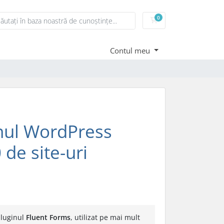
0
Coș de cumpărături
Contul meu
inul WordPress
de site-uri
pluginul
Fluent Forms
, utilizat pe mai mult