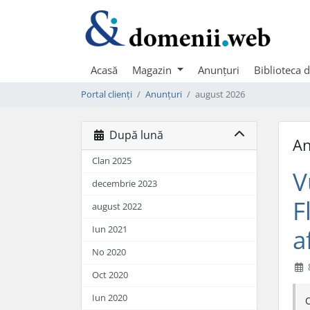
Acasă
Magazin
Anunțuri
Biblioteca 
Portal clienți
Anunțuri
august 2026
După lună
An
Clan 2025
V
decembrie 2023
F
august 2022
Iun 2021
a
No 2020
Oct 2020
Iun 2020
O