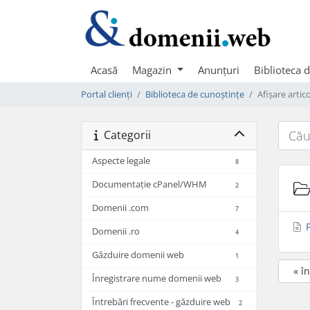
Acasă
Magazin
Anunțuri
Biblioteca 
Portal clienți
Biblioteca de cunoștințe
Afișare arti
Categorii
Aspecte legale
8
Documentație cPanel/WHM
2
Domenii .com
7
P
Domenii .ro
4
Găzduire domenii web
1
« î
Înregistrare nume domenii web
3
Întrebări frecvente - găzduire web
2