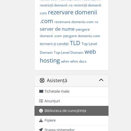
restricții domenii .ro
restricții domenii
rezervare domenii
com
.com
rezervare domeniu com
ro
server de nume
ștergere
domenii .com
ștergere domeniu com
TLD
termeni și condiții
Top Level
web
Domain
Top-Level Domain
hosting
whm
whm docs
Asistență
Tichetele mele
Anunțuri
Biblioteca de cunoștințe
Fișiere
Starea sistemelor