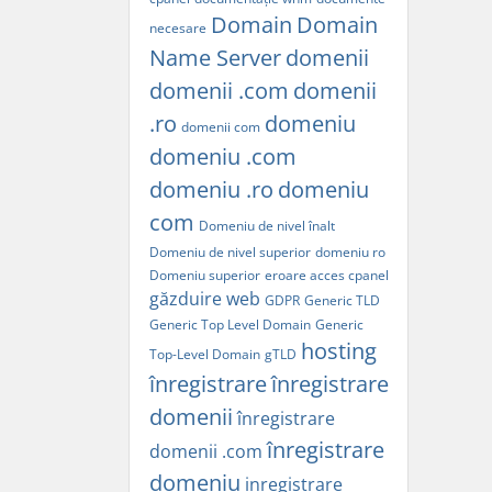
Domain
Domain
necesare
Name Server
domenii
domenii .com
domenii
.ro
domeniu
domenii com
domeniu .com
domeniu .ro
domeniu
com
Domeniu de nivel înalt
Domeniu de nivel superior
domeniu ro
Domeniu superior
eroare acces cpanel
găzduire web
GDPR
Generic TLD
Generic Top Level Domain
Generic
hosting
Top-Level Domain
gTLD
înregistrare
înregistrare
domenii
înregistrare
înregistrare
domenii .com
domeniu
inregistrare