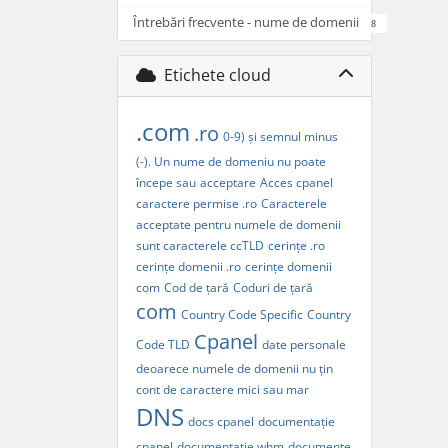
Întrebări frecvente - nume de domenii
8
Etichete cloud
.com
.ro
0-9) și semnul minus
(-). Un nume de domeniu nu poate
începe sau
acceptare
Acces cpanel
caractere permise .ro
Caracterele
acceptate pentru numele de domenii
sunt caracterele
ccTLD
cerințe .ro
cerințe domenii .ro
cerințe domenii
com
Cod de țară
Coduri de țară
com
Country Code Specific
Country
Cpanel
Code TLD
date personale
deoarece numele de domenii nu țin
cont de caractere mici sau mar
DNS
docs cpanel
documentație
cpanel
documentație whm
documente