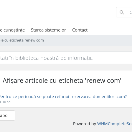
de cunoștințe
Starea sistemelor
Contact
cole cu eticheta renew com
Afișare articole cu eticheta 'renew com'
entru ce perioadă se poate reînnoi rezervarea domeniilor .com?
1-10 ani.
napoi
Powered by
WHMCompleteSol