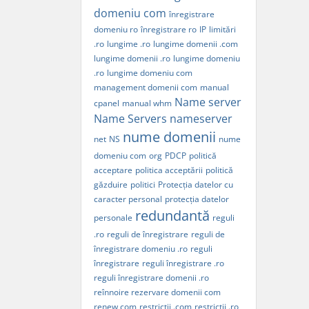
domeniu com
înregistrare
domeniu ro
înregistrare ro
IP
limitări
.ro
lungime .ro
lungime domenii .com
lungime domenii .ro
lungime domeniu
.ro
lungime domeniu com
management domenii com
manual
Name server
cpanel
manual whm
Name Servers
nameserver
nume domenii
net
NS
nume
domeniu com
org
PDCP
politică
acceptare
politica acceptării
politică
găzduire
politici
Protecția datelor cu
caracter personal
protecția datelor
redundantă
personale
reguli
.ro
reguli de înregistrare
reguli de
înregistrare domeniu .ro
reguli
înregistrare
reguli înregistrare .ro
reguli înregistrare domenii .ro
reînnoire rezervare domenii com
renew com
restricții .com
restricții .ro