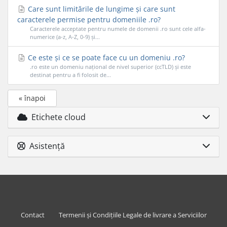
Care sunt limitările de lungime și care sunt
caracterele permise pentru domeniile .ro?
Caracterele acceptate pentru numele de domenii .ro sunt cele alfa-
numerice (a-z, A-Z, 0-9) și...
Ce este și ce se poate face cu un domeniu .ro?
.ro este un domeniu național de nivel superior (ccTLD) și este
destinat pentru a fi folosit de...
« înapoi
Etichete cloud
Asistență
Contact
Termenii și Condițiile Legale de livrare a Serviciilor