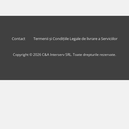
Contact
Termenii și Condițiile Legale de livrare a Serviciilor
Copyright © 2026 C&A Interserv SRL. Toate drepturile rezervate.