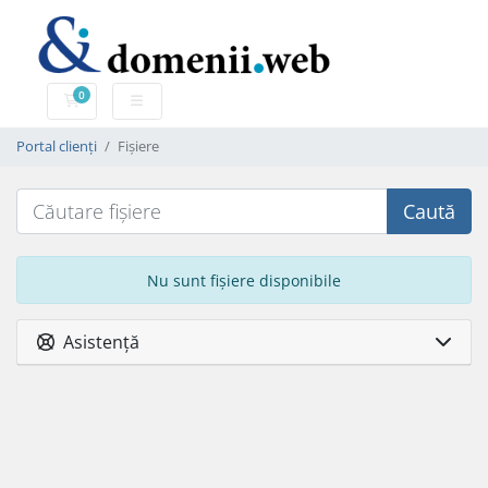
0
Coș de cumpărături
Portal clienți
Fișiere
Caută
Nu sunt fișiere disponibile
Asistență