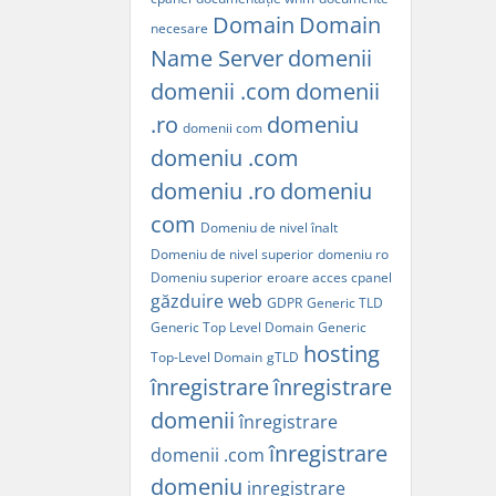
Domain
Domain
necesare
Name Server
domenii
domenii .com
domenii
.ro
domeniu
domenii com
domeniu .com
domeniu .ro
domeniu
com
Domeniu de nivel înalt
Domeniu de nivel superior
domeniu ro
Domeniu superior
eroare acces cpanel
găzduire web
GDPR
Generic TLD
Generic Top Level Domain
Generic
hosting
Top-Level Domain
gTLD
înregistrare
înregistrare
domenii
înregistrare
înregistrare
domenii .com
domeniu
inregistrare