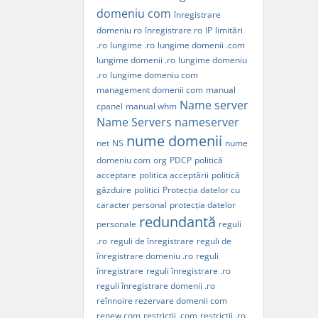
domeniu com
înregistrare
domeniu ro
înregistrare ro
IP
limitări
.ro
lungime .ro
lungime domenii .com
lungime domenii .ro
lungime domeniu
.ro
lungime domeniu com
management domenii com
manual
Name server
cpanel
manual whm
Name Servers
nameserver
nume domenii
net
NS
nume
domeniu com
org
PDCP
politică
acceptare
politica acceptării
politică
găzduire
politici
Protecția datelor cu
caracter personal
protecția datelor
redundantă
personale
reguli
.ro
reguli de înregistrare
reguli de
înregistrare domeniu .ro
reguli
înregistrare
reguli înregistrare .ro
reguli înregistrare domenii .ro
reînnoire rezervare domenii com
renew com
restricții .com
restricții .ro