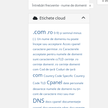
« î
Întrebări frecvente - nume de domenii
8
Etichete cloud
.com
.ro
0-9) și semnul minus
(-). Un nume de domeniu nu poate
începe sau
acceptare
Acces cpanel
caractere permise .ro
Caracterele
acceptate pentru numele de domenii
sunt caracterele
ccTLD
cerințe .ro
cerințe domenii .ro
cerințe domenii
com
Cod de țară
Coduri de țară
com
Country Code Specific
Country
Cpanel
Code TLD
date personale
deoarece numele de domenii nu țin
cont de caractere mici sau mar
DNS
docs cpanel
documentație
cpanel
documentație whm
documente