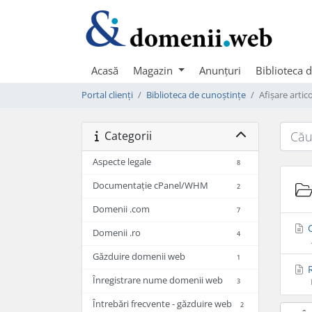
Acasă
Magazin
Anunțuri
Biblioteca 
Portal clienți
Biblioteca de cunoștințe
Afișare arti
Categorii
Aspecte legale
8
Documentație cPanel/WHM
2
Domenii .com
7
C
Domenii .ro
4
Găzduire domenii web
1
R
Înregistrare nume domenii web
3
Întrebări frecvente - găzduire web
2