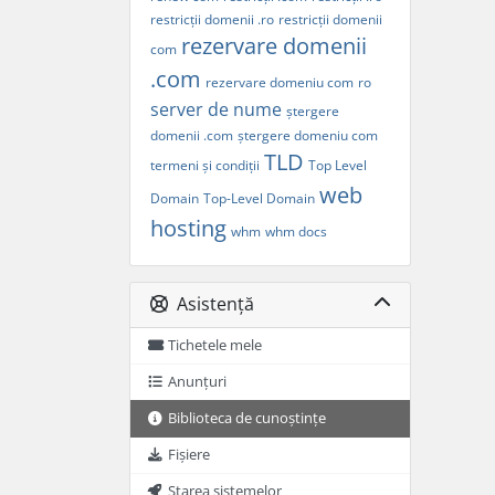
restricții domenii .ro
restricții domenii
rezervare domenii
com
.com
rezervare domeniu com
ro
server de nume
ștergere
domenii .com
ștergere domeniu com
TLD
termeni și condiții
Top Level
web
Domain
Top-Level Domain
hosting
whm
whm docs
Asistență
Tichetele mele
Anunțuri
Biblioteca de cunoștințe
Fișiere
Starea sistemelor