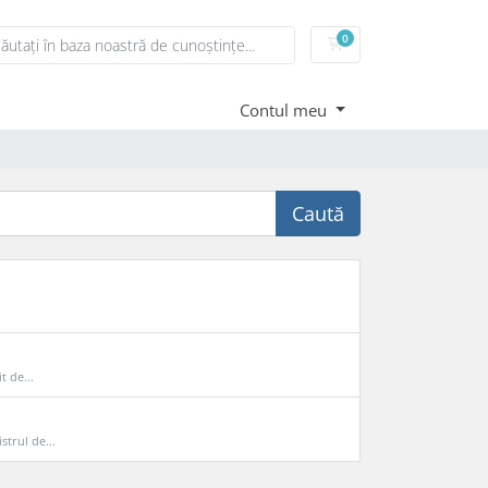
0
Coș de cumpărături
Contul meu
Caută
t de...
strul de...