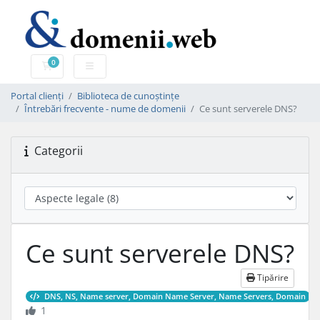
0
Coș de cumpărături
Portal clienți
Biblioteca de cunoștințe
Întrebări frecvente - nume de domenii
Ce sunt serverele DNS?
Categorii
Ce sunt serverele DNS?
Tipărire
DNS, NS, Name server, Domain Name Server, Name Servers, Domain
1