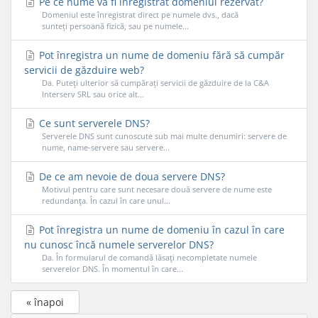
Pe ce nume va fi înregistrat domeniul rezervat?
Domeniul este înregistrat direct pe numele dvs., dacă
sunteți persoană fizică, sau pe numele...
Pot înregistra un nume de domeniu fără să cumpăr
servicii de găzduire web?
Da. Puteţi ulterior să cumpărați servicii de găzduire de la C&A
Interserv SRL sau orice alt...
Ce sunt serverele DNS?
Serverele DNS sunt cunoscute sub mai multe denumiri: servere de
nume, name-servere sau servere...
De ce am nevoie de doua servere DNS?
Motivul pentru care sunt necesare două servere de nume este
redundanţa. În cazul în care unul...
Pot înregistra un nume de domeniu în cazul în care
nu cunosc încă numele serverelor DNS?
Da. În formularul de comandă lăsaţi necompletate numele
serverelor DNS. În momentul în care...
« înapoi