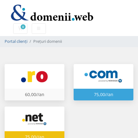
0
Coș de cumpărături
Portal clienți
Prețuri domenii
60,00//an
75,00//an
75,00//an