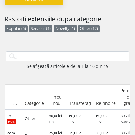
Răsfoiți extensiile după categorie
Popular (5)
Services (1)
Novelty (1)
Other (12)
Se afișează articolele de la 1 la 10 din 19
Perioa
Pret
de
TLD
Categorie
nou
Transferați
Reînnoire
grați
ro
60,00lei
60,00lei
60,00lei
30 Zile
Other
HOT!
1 An
1 An
1 An
(0,00lei)
com
75,00lei
75,00lei
75,00lei
30 Zile